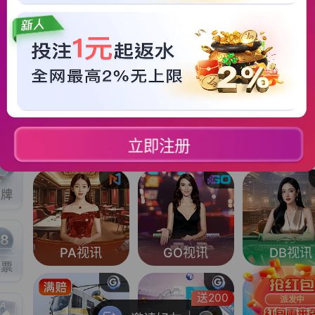
麻将胡了2
赏金大对决
赏金船
立即注册
抢庄牛牛
炸金花
GO棋牌
PA视讯
GO视讯
DB视讯
送200
派发中